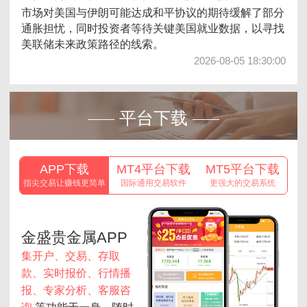
美国7月就业增长预计仍将疲软，非农就业人数和失业
数
率可能维持相对稳定，但经济学家将重点关注表面数据
一周
之外的指标，以判断劳动力市场的真实健康状况。
2026-08-07 10:09:00
平台下载
APP下载
MT4平台下载
MT5平台下载
指尖交易让赚钱更简单
国际通用交易软件
更强大的交易系统
金盛贵金属APP
集开户、交易、存取
款、实时报价、行情播
报、专家分析、客服咨