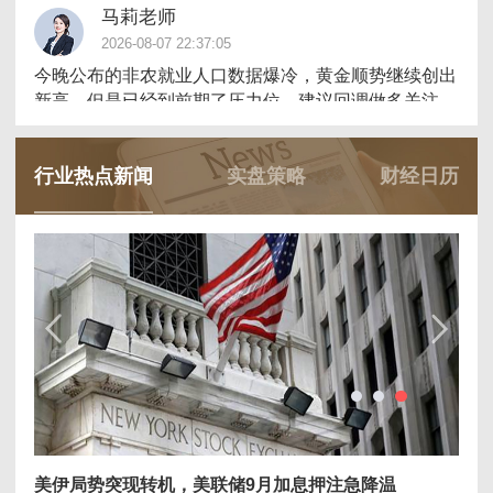
马莉老师
2026-08-07 22:37:05
今晚公布的非农就业人口数据爆冷，黄金顺势继续创出
新高，但是已经到前期了压力位，建议回调做多关注
4300的支撑（仅供参考）
行业热点新闻
实盘策略
财经日历
听枫老师
2026-08-07 21:09:32
非农利多，行情上行冲击4370区域，从结构上行情呈
现了加速上涨到逼空上涨再到加速拉升，浪型结构完成
趋势，美盘关注第一支撑4330/4335区域支撑，第二支
撑关键枢纽4305/4300，结构分水岭4295，上方同步压
制第一4365/4370，第二区间4385/4390区域。【个人
观点，仅供参考】
7月非农恐仅增8.3万，美联储降息预期再升温
美