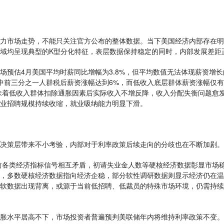
力市场走势，不能只关注官方公布的整体数据。当下美国经济内部存在明
域均呈现典型的K型分化特征，表层数据保持稳定的同时，内部发展差距
场预估4月美国平均时薪同比增幅为3.8%，但平均数值无法体现薪资增
中前三分之一人群税后薪资涨幅达到6%，而低收入底层群体薪资涨幅仅有1
意味着低收入群体扣除通胀因素后实际收入不增反降，收入分配失衡问题愈
业招聘规模持续收缩，就业吸纳能力明显下滑。
决策层带来不小考验，内部对于利率政策后续走向的分歧也在不断加剧。
前各类经济指标信号相互矛盾，初请失业金人数等硬核经济数据彰显市场
，多数硬核经济数据指向经济企稳，部分软性调研数据则显示经济仍在温
软数据出现背离，或源于当前低招聘、低裁员的特殊市场环境，仍需持续
胀水平居高不下，市场投资者普遍预判美联储年内将维持利率政策不变。