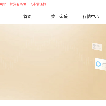
网站，投资有风险，入市需谨慎
首页
关于金盛
行情中心