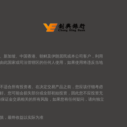
、新加坡、中国香港、朝鲜及伊朗居民或本公司客户，利用
由此国家或司法管辖区的任何人使用，如果使用将违反当地
不适合所有投资者。在决定交易产品之前，您应该仔细考虑
好。您可能会损失部分或全部初始投资，因此您不应投资无
与保证金交易相关的所有风险，如果您有任何疑问，请向独立
慎，最终收益以实际为准