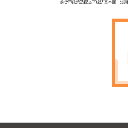
前货币政策适配当下经济基本面，短期