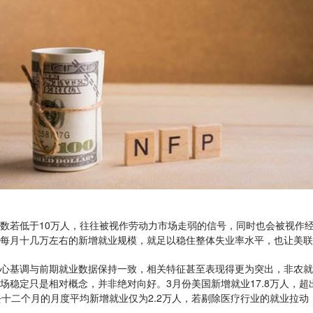
数若低于10万人，往往被视作劳动力市场走弱的信号，同时也会被视作
每月十几万左右的新增就业规模，就足以稳住整体失业率水平，也让美联
心基调与前期就业数据保持一致，相关特征甚至表现得更为突出，非农就
稳定只是相对概念，并非绝对向好。3月份美国新增就业17.8万人，超出
去十二个月的月度平均新增就业仅为2.2万人，若剔除医疗行业的就业拉