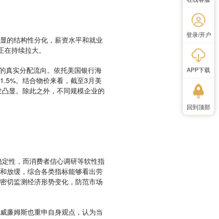
登录/开户
显的结构性分化，薪资水平和就业
正在持续拉大。
APP下载
长的真实分配流向。依托美国银行海
.5%。结合物价来看，截至3月美
发凸显。除此之外，不同规模企业的
回到顶部
稳定性，而消费者信心调研等软性指
和放缓，综合各类指标能够看出劳
密切监测经济形势变化，防范市场
威廉姆斯也重申自身观点，认为当