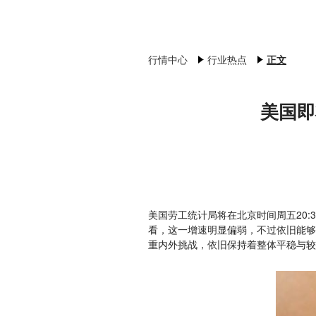
行情中心
行业热点
正文
美国即
美国劳工统计局将在北京时间周五20:
看，这一增速明显偏弱，不过依旧能够
重内外挑战，依旧保持着整体平稳与较